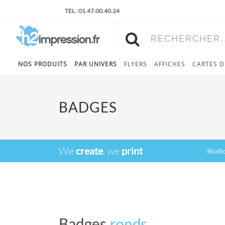
TEL : 01.47.00.40.24
RECHERCHER..
NOS PRODUITS
PAR UNIVERS
FLYERS
AFFICHES
CARTES D
BADGES
We
create
, we
print
Studi
Badges
ronds