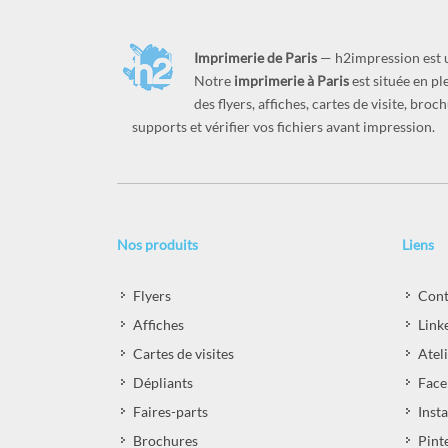
Imprimerie de Paris
— h2impression est
Notre
imprimerie à Paris
est située en p
des flyers, affiches, cartes de visite, br
supports et vérifier vos fichiers avant impression.
Nos produits
Liens
Flyers
Cont
Affiches
Link
Cartes de visites
Atel
Dépliants
Face
Faires-parts
Inst
Brochures
Pint