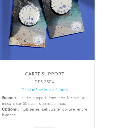
CARTE SUPPORT
DÈS 25EX
Délai même jour à 4 jours
Support
: carte support imprimée format sur
mesure sur 30 papiers épais au choix
Options
: multiséries, pelliculage, dorure, encre
blanche...