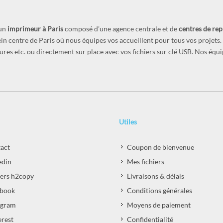
 un
imprimeur à Paris
composé d'une agence centrale et de
centres de re
lein centre de Paris où nous équipes vos accueillent pour tous vos projet
ochures etc. ou directement sur place avec vos fichiers sur clé USB. Nos équ
Utiles
act
Coupon de bienvenue
edin
Mes fichiers
iers h2copy
Livraisons & délais
book
Conditions générales
agram
Moyens de paiement
erest
Confidentialité