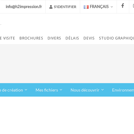
info@h2impression.fr
FRANÇAIS
S'IDENTIFIER
.
FACEB
E VISITE
BROCHURES
DIVERS
DÉLAIS
DEVIS
STUDIO GRAPHIQ
o de création
Mes fichiers
Nous découvrir
Environne