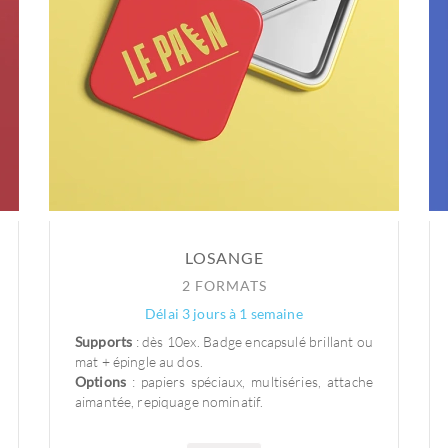
LOSANGE
2 FORMATS
Délai 3 jours à 1 semaine
Supports
: dès 10ex. Badge encapsulé brillant ou
mat + épingle au dos.
Options
: papiers spéciaux, multiséries, attache
aimantée, repiquage nominatif.