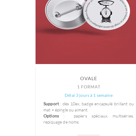
OVALE
1 FORMAT
Délai 3 jours à 1 semaine
Support
: dès 10ex, badge encapsulé brillant ou
mat + épingle ou aimant.
Options
: papiers spéciaux, multiséries,
repiquage de noms.