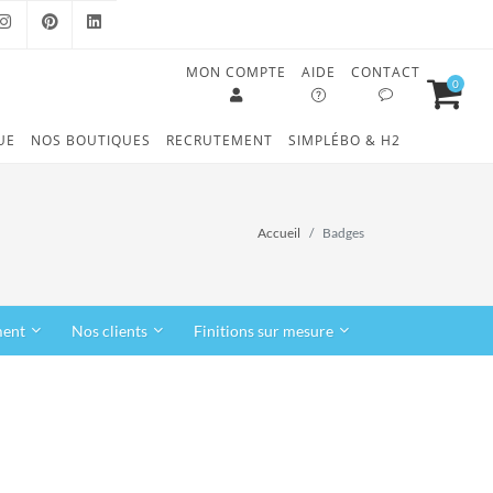
MON COMPTE
AIDE
CONTACT
0
OOK
INSTAGRAM
PINTEREST
LINKEDIN
UE
NOS BOUTIQUES
RECRUTEMENT
SIMPLÉBO & H2
Accueil
Badges
ment
Nos clients
Finitions sur mesure