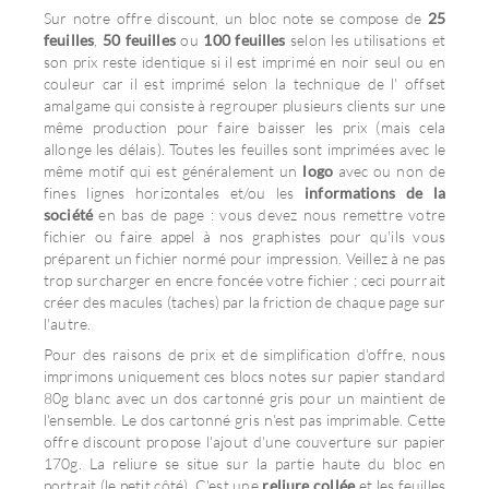
Sur notre offre discount, un bloc note se compose de
25
feuilles
,
50 feuilles
ou
100 feuilles
selon les utilisations et
son prix reste identique si il est imprimé en noir seul ou en
couleur car il est imprimé selon la technique de l' offset
amalgame qui consiste à regrouper plusieurs clients sur une
même production pour faire baisser les prix (mais cela
allonge les délais). Toutes les feuilles sont imprimées avec le
même motif qui est généralement un
logo
avec ou non de
fines lignes horizontales et/ou les
informations de la
société
en bas de page : vous devez nous remettre votre
fichier ou faire appel à nos graphistes pour qu'ils vous
préparent un fichier normé pour impression. Veillez à ne pas
trop surcharger en encre foncée votre fichier ; ceci pourrait
créer des macules (taches) par la friction de chaque page sur
l'autre.
Pour des raisons de prix et de simplification d'offre, nous
imprimons uniquement ces blocs notes sur papier standard
80g blanc avec un dos cartonné gris pour un maintient de
l'ensemble. Le dos cartonné gris n'est pas imprimable. Cette
offre discount propose l'ajout d'une couverture sur papier
170g. La reliure se situe sur la partie haute du bloc en
portrait (le petit côté). C'est une
reliure collée
et les feuilles