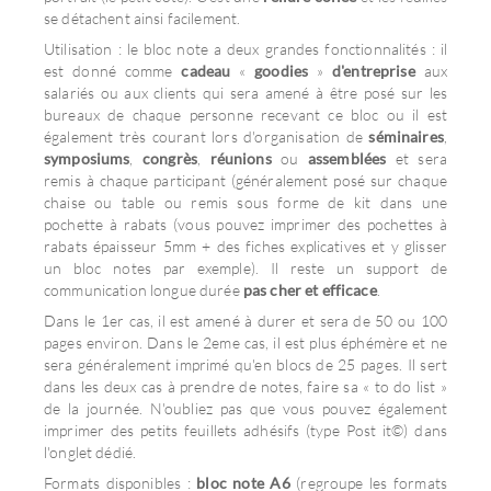
se détachent ainsi facilement.
Utilisation : le bloc note a deux grandes fonctionnalités : il
est donné comme
cadeau
«
goodies
»
d'entreprise
aux
salariés ou aux clients qui sera amené à être posé sur les
bureaux de chaque personne recevant ce bloc ou il est
également très courant lors d'organisation de
séminaires
,
symposiums
,
congrès
,
réunions
ou
assemblées
et sera
remis à chaque participant (généralement posé sur chaque
chaise ou table ou remis sous forme de kit dans une
pochette à rabats (vous pouvez imprimer des pochettes à
rabats épaisseur 5mm + des fiches explicatives et y glisser
un bloc notes par exemple). Il reste un support de
communication longue durée
pas cher et efficace
.
Dans le 1er cas, il est amené à durer et sera de 50 ou 100
pages environ. Dans le 2eme cas, il est plus éphémère et ne
sera généralement imprimé qu'en blocs de 25 pages. Il sert
dans les deux cas à prendre de notes, faire sa « to do list »
de la journée. N'oubliez pas que vous pouvez également
imprimer des petits feuillets adhésifs (type Post it©) dans
l'onglet dédié.
Formats disponibles :
bloc note A6
(regroupe les formats