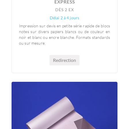
EXPRESS
DÈS 2 EX
Délai 2 à 4 jours
Impression sur devis en petite série rapide de blocs
notes sur divers papiers blancs ou de couleur en
noir et blanc ou encre blanche. Formats standards
ou sur mesure.
Redirection