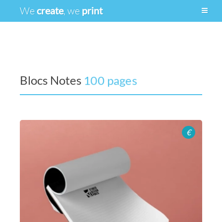
We
create
, we
print
Blocs Notes
100 pages
€