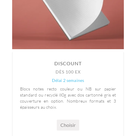
DISCOUNT
DÈS 100 EX
Délai 2 semaines
Blocs notes recto couleur ou NB sur papier
standard ou recyclé 80g avec dos cartonné gris et
couverture en option. Nombreux formats et 3
épaisseurs au choix.
Choisir