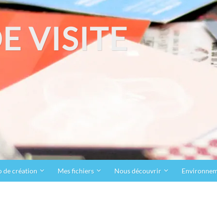
E VISITE
o de création
Mes fichiers
Nous découvrir
Environne