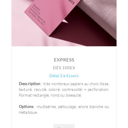
EXPRESS
DÈS 100EX
Délai 2 à 4 jours
Description
: très nombreux papiers au choix (lisse,
texturé, recyclé, coloré, contrecollé) + perforation.
Format rectangle, rond ou biseauté.
Options
: multiséries, pelliculage, encre blanche ou
métallique.