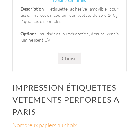
Délai 2 semaines
Description
: étiquette adhésive amovible pour
tissu, impression couleur sur acétate de soie 140g.
2 qualités disponibles.
Options
: multiséries, numérotation, dorure, vernis
luminescent UV
Choisir
IMPRESSION ÉTIQUETTES
VÊTEMENTS PERFORÉES À
PARIS
Nombreux papiers au choix