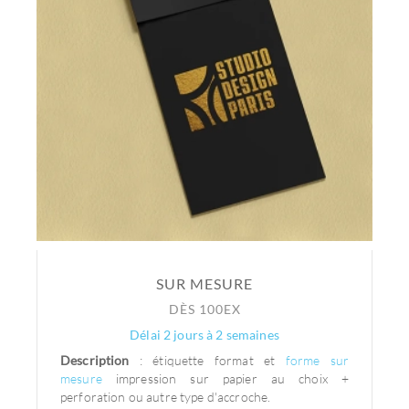
SUR MESURE
DÈS 100EX
Délai 2 jours à 2 semaines
Description
: étiquette format et
forme sur
mesure
impression sur papier au choix +
perforation ou autre type d'accroche.