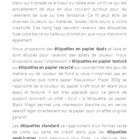
blanc qui transperce le tissu) ou reliée avec un fil ce qui est
actuellement de plus en plus courant surtout pour les
vêtement de luxe ou très tendance. Ce fil peut être de
diverses couleurs ou matières, laissez libre cours à votre
créativité. Ces hang tags peuvent recevoir des étiquettes
type code barre ou taille ou promotion que nous imprimons
également.
Nous proposons des
étiquettes en papier épais
et lisse et
sont étudiés pour recevoir des aplats de couleur. Nous
proposons aussi l’impression d’
étiquettes en papier texturé
ou
étiquettes en papier recyclé
qui vous permet des jeux de
matière ou de couleur de fond si vous n’imprimez pas en
aplat. Notez que notre papier Keaykolour Hazel 300g se
rapproche de la couleur du papier kraft tout en étant plus
épais et texturé. Il est très apprécié pour ce genre de
support donnant un côté « brut » à l’étiquette. Le papier
Black Magic permet une impression blanche ou en vernis
sélectif léger directement sur le papier pour un effet original
garanti!
Les
étiquettes standard
se rapprochent d’un format carte
de visite ou carte de crédit alors que les
étiquettes
américaines
sont beaucoup plus fines. La découpe des