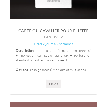
CARTE OU CAVALIER POUR BLISTER
DÈS 100EX
Délai 2 jours à 2 semaines
Description
: carte format personnalisé
+ impression sur papier au choix + perforation
standard ou autre (trou européen).
Options
: rainage (prépli), finitions et multiséries
Devis