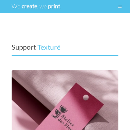
We
create
, we
print
Support
Texturé