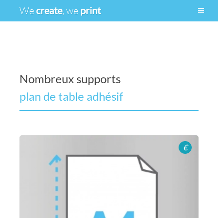
We
create
, we
print
Nombreux supports
plan de table bâche
€