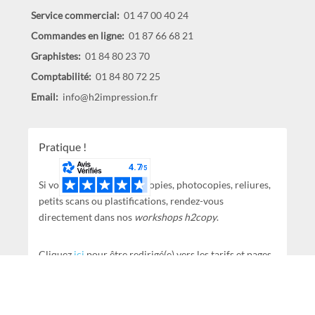
Service commercial:
01 47 00 40 24
Commandes en ligne:
01 87 66 68 21
Graphistes:
01 84 80 23 70
Comptabilité:
01 84 80 72 25
Email:
info@h2impression.fr
Pratique !
Si vous avez des simples copies, photocopies, reliures,
petits scans ou plastifications, rendez-vous
directement dans nos
workshops h2copy
.
Cliquez
ici
pour être redirigé(e) vers les tarifs et pages
de renseignements.