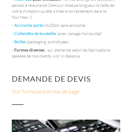
pensez à réduire de 2mm sur chaque longueur la taille de
votre invitation qu'elle s'insère correctement dans le
fourreau !)
-
Accroche porte
(8x20cm sans encoche)
-
Collerette de bouteille
(avec rainage horizontal)
-
Boîtes
(packaging, prototypes)
-
Formes diverses
: sur demande selon les fabrications
passées de nos clients, voir ci-dessous.
DEMANDE DE DEVIS
Voir formulaire en bas de page