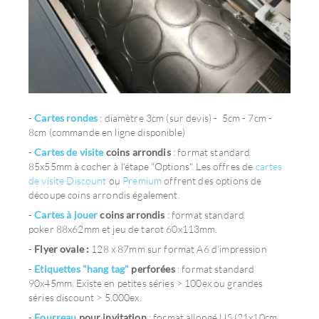
-
Cartes rondes
: diamètre 3cm (sur devis) - 5cm - 7cm -
8cm (commande en ligne disponible)
-
Cartes de visite
coins arrondis
: format standard
85x55mm à cocher à l'étape "Options". Les offres de
cartes
de visite Discount
ou
Premium
offrent des options de
découpe coins arrondis également.
-
Cartes à jouer
coins arrondis
: format standard
poker 88x62mm et jeu de tarot 60x113mm.
-
Flyer ovale :
128 x 87mm sur format A6 d'impression
-
Etiquettes "hang tag"
perforées
: format standard
90x45mm. Existe en petites séries > 100ex ou grandes
séries discount > 5.000ex.
-
Fourreau
pour invitation
: format allongé US (21x10cm,