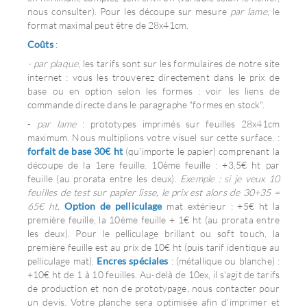
nous consulter). Pour les découpe sur mesure
par lame
, le
format maximal peut être de 28x41cm.
Coûts
:
- par plaque
, les tarifs sont sur les formulaires de notre site
internet : vous les trouverez directement dans le prix de
base ou en option selon les formes : voir les liens de
commande directe dans le paragraphe "formes en stock".
-
par lame
: prototypes imprimés sur feuilles 28x41cm
maximum. Nous multiplions votre visuel sur cette surface. :
f
orfait de base 30€ ht
(qu'importe le papier)
comprenant la
découpe de la 1ere feuille. 10ème feuille : +3,5€ ht par
feuille (au prorata entre les deux).
Exemple : si je veux 10
feuilles de test sur papier lisse, le prix est alors de 30+35 =
65€ ht.
Option de pelliculage
mat extérieur : +5€ ht la
première feuille, la 10ème feuille + 1€ ht (au prorata entre
les deux). Pour le pelliculage brillant ou soft touch, la
première feuille est au prix de 10€ ht (puis tarif identique au
pelliculage mat).
Encres spéciales
: (métallique ou blanche) :
+10€ ht de 1 à 10 feuilles. Au-delà de 10ex, il s'agit de tarifs
de production et non de prototypage, nous contacter pour
un devis. Votre planche sera optimisée afin d'imprimer et