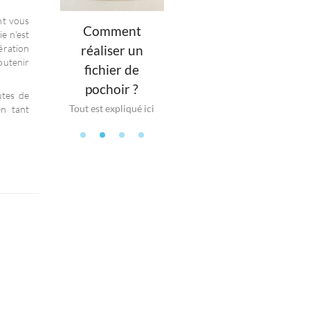
nt vous
Comment
ie n'est
Stickers en
r éco-
ération
réaliser un
planche
n France
pap
outenir
fichier de
Plusieurs visuels
t prix !
Fabr
pochoir ?
prédécoupés
utes de
Tout est expliqué ici
en tant