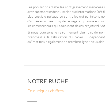
Les populations d'abeilles sont gravement menacées d
avez sûrement entendu parler aux informations (pétitions
plus possible puisque ce sont elles qui pollinisent n
d'année en année du système végétal qui nous entoure 
les entrepreneurs qui s'occupent de ces projets tel An
Si nous poussons le raisonnement plus loin, de no
branches) à la fabrication du papier — dépendent 
qu'imprimeur, également en première ligne : nous aidon
NOTRE RUCHE
En quelques chiffres...