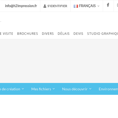
info@h2impression.fr
FRANÇAIS
S'IDENTIFIER
.
FACEB
E VISITE
BROCHURES
DIVERS
DÉLAIS
DEVIS
STUDIO GRAPHIQ
o de création
Mes fichiers
Nous découvrir
Environne