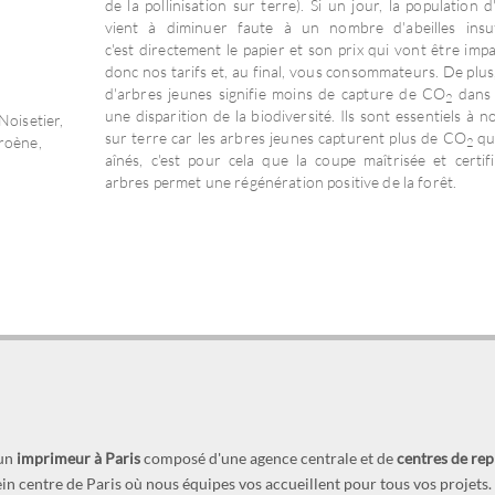
de la pollinisation sur terre). Si un jour, la population 
vient à diminuer faute à un nombre d'abeilles insuf
c'est directement le papier et son prix qui vont être impa
donc nos tarifs et, au final, vous consommateurs. De plus
d'arbres jeunes signifie moins de capture de CO
dans l
2
une disparition de la biodiversité. Ils sont essentiels à n
 Noisetier,
sur terre car les arbres jeunes capturent plus de CO
qu
Troène,
2
aînés, c'est pour cela que la coupe maîtrisée et certif
arbres permet une régénération positive de la forêt.
 un
imprimeur à Paris
composé d'une agence centrale et de
centres de re
lein centre de Paris où nous équipes vos accueillent pour tous vos projet