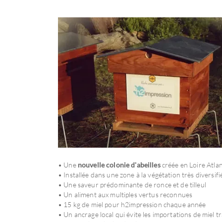
• Une
nouvelle colonie d'abeilles
créée en Loire Atlan
• Installée dans une zone à la végétation très diversifi
• Une saveur prédominante de ronce et de tilleul
• Un aliment aux multiples vertus reconnues
• 15 kg de miel pour h2impression chaque année
• Un ancrage local qui évite les importations de miel t