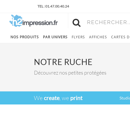
TEL : 01.47.00.40.24
RECHERCHER..
NOS PRODUITS
PAR UNIVERS
FLYERS
AFFICHES
CARTES D
NOTRE RUCHE
Découvrez nos petites protégées
We
create
, we
print
Studi