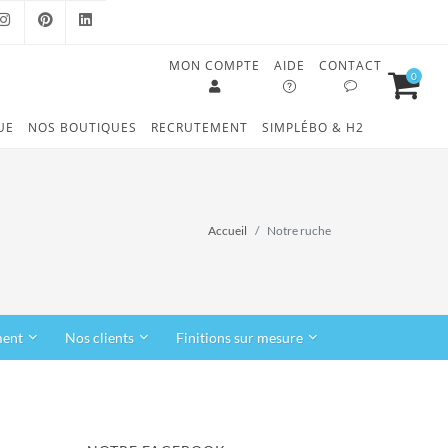
MON COMPTE
AIDE
CONTACT
0
OOK
INSTAGRAM
PINTEREST
LINKEDIN
UE
NOS BOUTIQUES
RECRUTEMENT
SIMPLÉBO & H2
Accueil
Notre ruche
ment
Nos clients
Finitions sur mesure