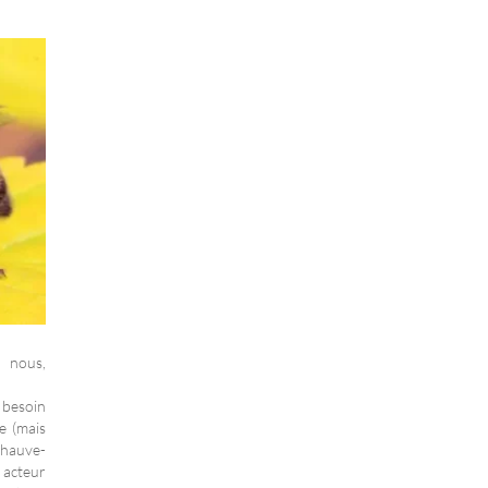
 nous,
 besoin
e (mais
 chauve-
l acteur