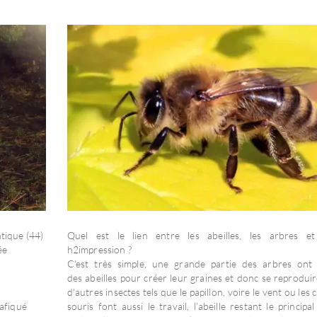
tique (44)
Quel est le lien entre les abeilles, les arbres et
ée
h2impression ?
C'est très simple, une grande partie des arbres ont
des abeilles pour créer leur graines et donc se reproduir
d'autres insectes tels que le papillon, voire le vent ou les
rafiqué
souris font aussi le travail, l'abeille restant le principa