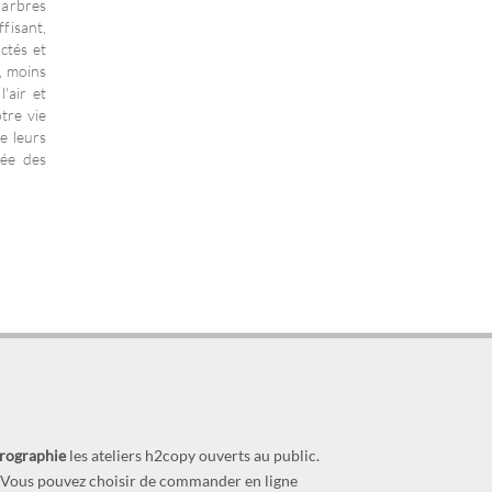
d'arbres
fisant,
ctés et
, moins
'air et
otre vie
e leurs
iée des
prographie
les ateliers h2copy ouverts au public.
s. Vous pouvez choisir de commander en ligne