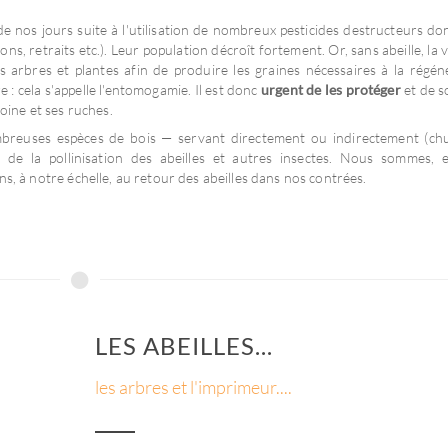
e nos jours suite à l'utilisation de nombreux pesticides destructeurs do
, retraits etc.). Leur population décroît fortement. Or, sans abeille, la v
Stickers en
Nouveaux
Papie
os arbres et plantes afin de produire les graines nécessaires à la régén
planche
papiers recyclés
conçu e
: cela s'appelle l'entomogamie. Il est donc
urgent de les protéger
et de s
toine et ses ruches.
Plusieurs visuels
Fabriqués en France
À peti
prédécoupés
mbreuses espèces de bois — servant directement ou indirectement (ch
de la pollinisation des abeilles et autres insectes. Nous sommes, 
s, à notre échelle, au retour des abeilles dans nos contrées.
LES ABEILLES...
les arbres et l'imprimeur....