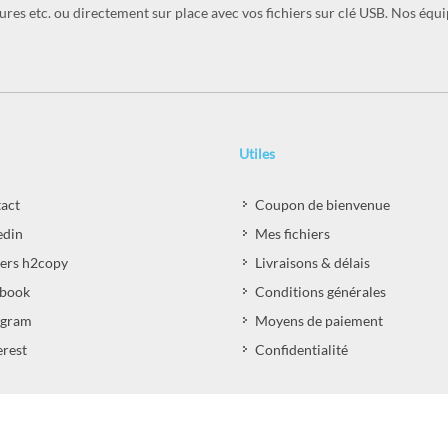
ochures etc. ou directement sur place avec vos fichiers sur clé USB. Nos équ
Utiles
act
Coupon de bienvenue
edin
Mes fichiers
iers h2copy
Livraisons & délais
book
Conditions générales
agram
Moyens de paiement
erest
Confidentialité