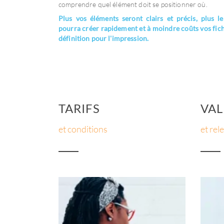
comprendre quel élément doit se positionner où.
Plus vos éléments seront clairs et précis, plus le
pourra créer rapidement et à moindre coûts vos fich
définition pour l'impression.
TARIFS
VAL
et conditions
et rel