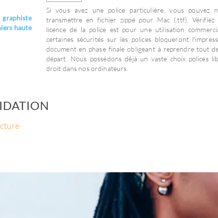
Si vous avez une police particulière, vous pouvez 
 graphiste
transmettre en fichier zippé pour Mac (.ttf). Vérifiez
iers haute
licence de la police est pour une utilisation commerci
certaines sécurités sur les polices bloqueront l'impres
document en phase finale obligeant à reprendre tout de
départ. Nous possédons déjà un vaste choix polices li
droit dans nos ordinateurs.
IDATION
ecture