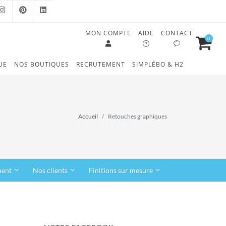
MON COMPTE
AIDE
CONTACT
0
OOK
INSTAGRAM
PINTEREST
LINKEDIN
UE
NOS BOUTIQUES
RECRUTEMENT
SIMPLÉBO & H2
Accueil
Retouches graphiques
ment
Nos clients
Finitions sur mesure