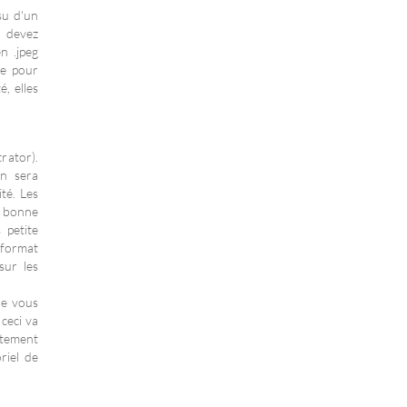
su d'un
s devez
n .jpeg
ge pour
é, elles
rator).
on sera
ité. Les
e bonne
 petite
 format
sur les
ue vous
 ceci va
rtement
riel de