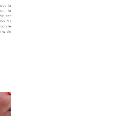
nous la
 que la
ale car
sion du
puis le
bres de