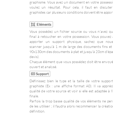
graphisme. Vous avez un document en votre possessi
voulez un résultat. Pour cela, il faut en discute
graphistes car plusieurs conditions doivent être appor
Eléments
Vous possédez un fichier source ou vous n'avez qu'
final à retoucher en votre possession. Vous pouvez 
apporter un support physique, sachez que nou
scanner jusqu'à 1 m de large des documents fins et 
90x130cm des documents à plat et jusqu'à 20cm d'épa
devis).
Chaque élément que vous possédez doit être envoyé
ouvert et analysé.
Support
Définissez bien le type et la taille de votre suppo
graphiste (Ex : une affiche format A0). Il va appréci
qualité de votre source et voir si elle est adaptée à l
finale.
Parfois la trop basse qualité de vos éléments ne pe
de les utiliser ; il faudra alors recommencer la créati
définition.