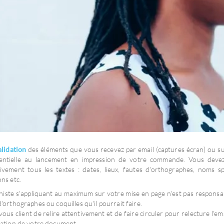
lidation
des éléments que vous recevez par email (captures écran) ou su
sentielle au lancement en impression de votre commande. Vous devez
ivement tous les textes : dates, lieux, fautes d'orthographes, noms sp
ons etc.
histe s'appliquant au maximum sur votre mise en page n'est pas responsa
d'orthographes ou coquilles qu'il pourrait faire.
vous client de relire attentivement et de faire circuler pour relecture l'ema
dation de votre document.