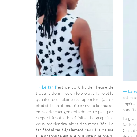
Le tarif
est de 50 € ht de l'heure de
La va
travail à définir selon le projet à faire et la
est es
qualité des éléments apportés (après
impérat
étude). Le tarif peut être revu à la hausse
conditi
en cas de changements de votre part par
rapport à votre brief initial. Le graphiste
Le grap
vous préviendra alors des modalités. Le
fautes 
tarif total peut également revu à la baisse
C'est à 
si le graphiste est allé plus vite que prévu
de vali