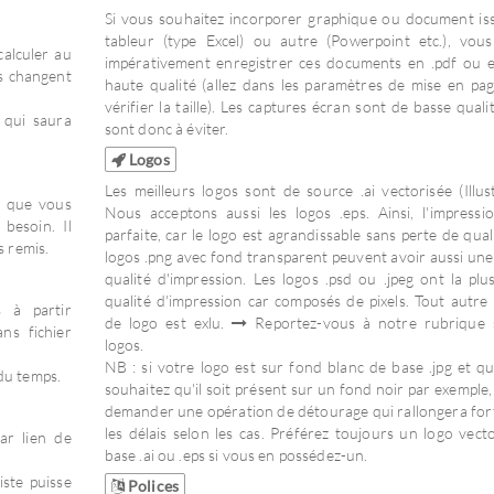
Si vous souhaitez incorporer graphique ou document is
tableur (type Excel) ou autre (Powerpoint etc.), vou
calculer au
impérativement enregistrer ces documents en .pdf ou e
fs changent
haute qualité (allez dans les paramètres de mise en pa
vérifier la taille). Les captures écran sont de basse qualit
 qui saura
sont donc à éviter.
Logos
Les meilleurs logos sont de source .ai vectorisée (Illust
le que vous
Nous acceptons aussi les logos .eps. Ainsi, l'impressi
besoin. Il
parfaite, car le logo est agrandissable sans perte de qual
s remis.
logos .png avec fond transparent peuvent avoir aussi un
qualité d'impression. Les logos .psd ou .jpeg ont la plus
qualité d'impression car composés de pixels. Tout autre
s à partir
de logo est exlu.
Reportez-vous à notre rubrique 
ns fichier
logos.
NB : si votre logo est sur fond blanc de base .jpg et q
 du temps.
souhaitez qu'il soit présent sur un fond noir par exemple,
demander une opération de détourage qui rallongera fo
les délais selon les cas. Préférez toujours un logo vecto
ar lien de
base .ai ou .eps si vous en possédez-un.
ste puisse
Polices