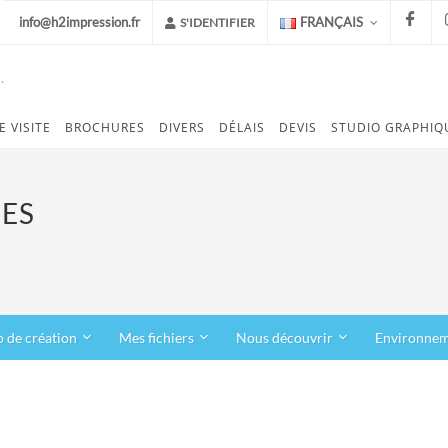
info@h2impression.fr
FRANÇAIS
S'IDENTIFIER
.
FACEB
E VISITE
BROCHURES
DIVERS
DÉLAIS
DEVIS
STUDIO GRAPHIQ
ES
o de création
Mes fichiers
Nous découvrir
Environne