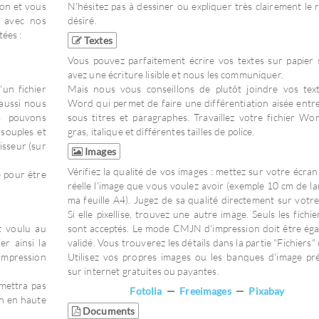
on et vous
N'hésitez pas à dessiner ou expliquer très clairement le r
r avec nos
désiré.
tées :
Textes
Vous pouvez parfaitement écrire vos textes sur papier 
avez une écriture lisible et nous les communiquer.
un fichier
Mais nous vous conseillons de plutôt joindre vos tex
aussi nous
Word qui permet de faire une différentiation aisée entre 
s pouvons
sous titres et paragraphes. Travaillez votre fichier Wo
souples et
gras, italique et différentes tailles de police.
isseur (sur
Images
Vérifiez la qualité de vos images : mettez sur votre écran 
 pour être
réelle l'image que vous voulez avoir (exemple 10 cm de la
ma feuille A4). Jugez de sa qualité directement sur votre
Si elle pixellise, trouvez une autre image. Seuls les fichie
rt voulu au
sont acceptés. Le mode CMJN d'impression doit être ég
er ainsi la
validé. Vous trouverez les détails dans la partie "Fichiers" 
'impression
Utilisez vos propres images ou les banques d'image pr
sur internet gratuites ou payantes.
rmettra pas
Fotolia
—
Freeimages
—
Pixabay
on en haute
Documents