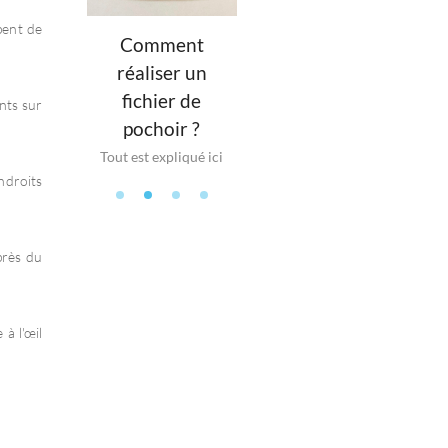
pent de
Comment
Stickers en
r éco-
réaliser un
planche
n France
pap
fichier de
nts sur
Plusieurs visuels
t prix !
Fabr
pochoir ?
prédécoupés
Tout est expliqué ici
ndroits
près du
à l'œil