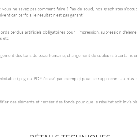
vous ne savez pas comment faire ? Pas de souci, nos graphistes s'occu
ivent car parfois, le résultat n'est pas garanti !
Stickers en
Nouveaux
Papie
planche
papiers recyclés
conçu e
ds perdus artificiels obligatoires pour l'impression, supression d'éléme
Plusieurs visuels
Fabriqués en France
À peti
s etc.
prédécoupés
llègement des tons de peau humaine, changement de couleurs à certains e
loitable (jpeg ou PDF écrasé par exemple) pour se rapprocher au plus 
ier des éléments et recréer des fonds pour que le résultat soit invisible 