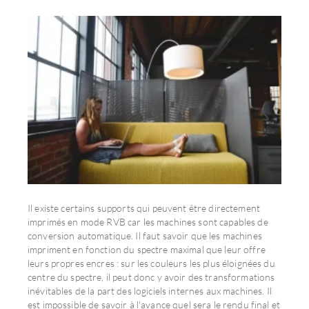
Il existe certains supports qui peuvent être directement
imprimés en mode RVB car les machines sont capables de
conversion automatique. Il faut savoir que les machines
impriment en fonction du spectre maximal que leur offre
leurs propres encres : sur les couleurs les plus éloignées du
centre du spectre, il peut donc y avoir des transformations
inévitables de la part des logiciels internes aux machines. Il
est impossible de savoir à l'avance quel sera le rendu final et
chaque machine est différente.