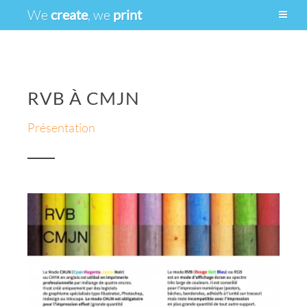
We
create
, we
print
RVB À CMJN
Présentation