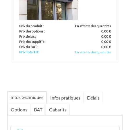
Prix du produit :
En attente des quantités
Prix des options :
0,00 €
Prix délais :
0,00 €
Prix des suppl
(*)
:
0,00 €
Prix du BAT :
0,00 €
Prix Total HT:
En attente des quantités
Infos techniques
Infos pratiques
Délais
Options
BAT
Gabarits