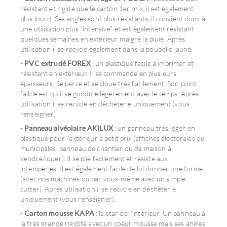
résistant et rigide que le carton 1er prix, il est également
plus lourd. Ses angles sont plus résistants, il convient donc à
une utilisation plus "intensive" et est également résistant
quelques semaines en extérieur malgré la pluie. Après
utilisation il se recycle également dans la poubelle jaune.
-
PVC extrudé FOREX
: un plastique facile à imprimer et
résistant en extérieur. Il se commande en plusieurs
épaisseurs. Se perce et se cloue très facilement. Son point
faible est qu'il se gondole légèrement avec le temps. Après
utilisation il se recycle en déchèterie uniquement (vous
renseigner).
-
Panneau alvéolaire AKILUX
: un panneau très léger en
plastique pour l'extérieur à petit prix (affiches électorales ou
municipales, panneau de chantier ou de maison à
vendre/louer). Il se plie facilement et résiste aux
intempéries. Il est également facile de lui donner une forme
(avec nos machines ou par vous-même avec un simple
cutter). Après utilisation il se recycle en déchèterie
uniquement (vous renseigner).
-
Carton mousse KAPA
: la star de l'intérieur. Un panneau à
la très grande rigidité avec un coeur mousse mais ses angles