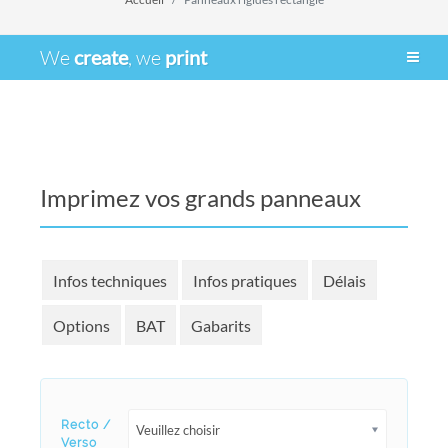
We
create
, we
print
Imprimez vos grands panneaux
Infos techniques
Infos pratiques
Délais
Options
BAT
Gabarits
Recto /
Veuillez choisir
Verso