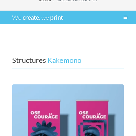
We
create
, we
print
Structures
Kakemono