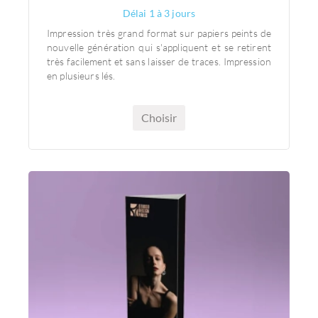
Délai 1 à 3 jours
Impression très grand format sur papiers peints de
nouvelle génération qui s'appliquent et se retirent
très facilement et sans laisser de traces. Impression
en plusieurs lés.
Choisir