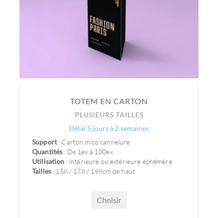
TOTEM EN CARTON
PLUSIEURS TAILLES
Délai 5 jours à 2 semaines
Support
: Carton mico cannelure
Quantités
: De 1ex à 100ex
Utilisation
: intérieure ou extérieure éphémère
Tailles
: 158 / 178 / 198cm de haut
Choisir