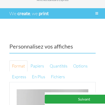
We
create
, we
print
Personnalisez vos affiches
Format
Papiers
Quantités
Options
Express
En Plus
Fichiers
Suivant