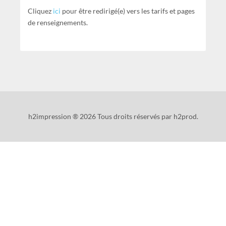
Cliquez
ici
pour être redirigé(e) vers les tarifs et pages
de renseignements.
h2impression ® 2026 Tous droits réservés par h2prod.